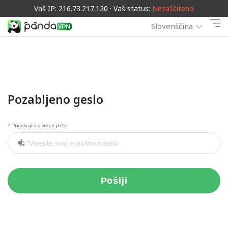
Vaš IP: 216.73.217.120 · Vaš status:
Nezaščiteno
Slovenščina
Pozabljeno geslo
Pridobi geslo prek e-pošte
Pošlji