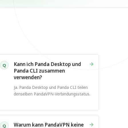
→
Kann ich Panda Desktop und
Q
Panda CLI zusammen
verwenden?
Ja. Panda Desktop und Panda CLI teilen
denselben PandaVPN-Verbindungsstatus.
→
Warum kann PandaVPN keine
Q