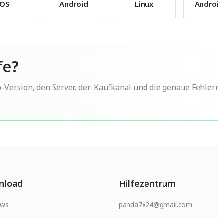
iOS
Android
Linux
Andro
fe?
p-Version, den Server, den Kaufkanal und die genaue Fehle
nload
Hilfezentrum
ows
panda7x24@gmail.com