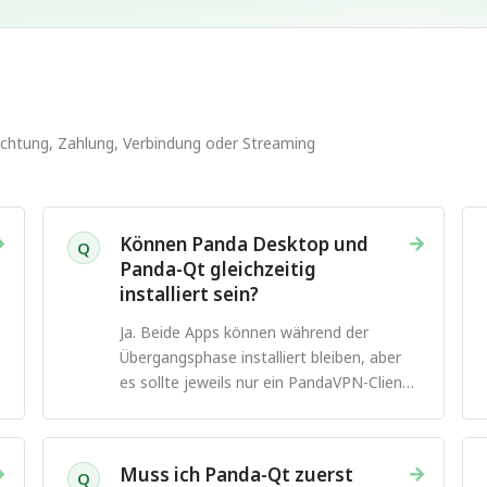
nrichtung, Zahlung, Verbindung oder Streaming
→
→
Können Panda Desktop und
Q
Panda-Qt gleichzeitig
installiert sein?
Ja. Beide Apps können während der
Übergangsphase installiert bleiben, aber
es sollte jeweils nur ein PandaVPN-Client
verbunden sein.
→
→
Muss ich Panda-Qt zuerst
Q