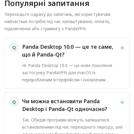
Популярні запитання
Переходьте одразу до запитань, які користувачам
найчастіше потрібні під час налаштування, оплати,
підключення або стримінгу з PandaVPN.
Panda Desktop 10.0 — це те саме,
→
Q
що й Panda-Qt?
Ні. Panda Desktop 10.0 — це нове покоління
застосунку PandaVPN для macOS із
переробленим інтерфейсом і оновленим
процесом підключення.
Чи можна встановити Panda
→
Q
Desktop і Panda-Qt одночасно?
Так. Обидві програми можуть залишатися
встановленими під час перехідного періоду, але