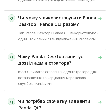
одночасно має бути підключений лише один
клієнт PandaVPN.
Чи можу я використовувати Panda
→
Q
Desktop і Panda CLI разом?
Так. Panda Desktop і Panda CLI використовують
один і той самий стан підключення PandaVPN.
Чому Panda Desktop запитує
→
Q
дозвіл адміністратора?
macOS вимагає схвалення адміністратора для
встановлення та керування мережевою
службою PandaVPN.
Чи потрібно спочатку видалити
→
Q
Panda-Qt?