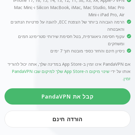
VPN ל-iPhone 17, 16, 15, 14, 13, 12, 11, SE, XS, XR; Apple
Silicon MacBook, iMac, Mac Studio, Mac Pro ו-Mac Mini;
iPad Pro, Air ו-Mini
הרמה הגבוהה ביותר של הצפנת ECC, להגנה על פרטיות הנתונים
והאבטחה
עקוף חסימה גיאוגרפית, בטל חסימת שירותי סטרימינג חמים
ומשחקים
ניסיון חינם והחזר כספי מובטח תוך 7 ימים
אם PandaVPN אינו זמין ב-App Store במדינה שלך, אתה יכול להוריד
אותו על ידי
שינוי מיקום ה-App Store שלך למיקום שבו PandaVPN
זמין
.
קבל את PandaVPN
הורדה חינם