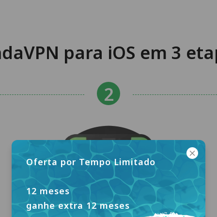
daVPN para iOS em 3 eta
Oferta por Tempo Limitado
12 meses
ganhe extra 12 meses