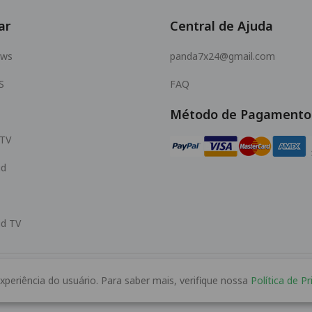
ar
Central de Ajuda
ows
panda7x24@gmail.com
S
FAQ
Método de Pagamento
 TV
id
id TV
xperiência do usuário. Para saber mais, verifique nossa
Política de Pr
© 2026 MOPUBI LIMITED. All rights reserved.