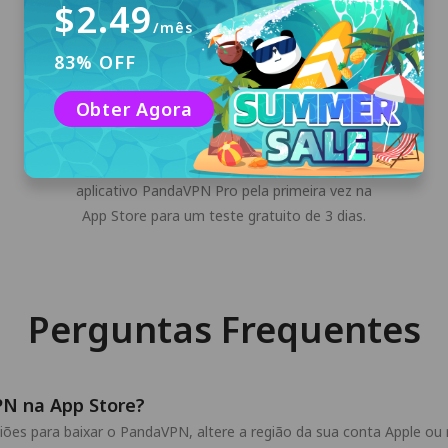
$2.49
/mês
83% OFF
Obter Agora
Entrar
Entre na conta digital aleatória que é gerada
automaticamente pelo PandaVPN. Baixe o
aplicativo PandaVPN Pro pela primeira vez na
App Store para um teste gratuito de 3 dias.
Perguntas Frequentes
N na App Store?
ões para baixar o PandaVPN, altere a região da sua conta Apple ou 