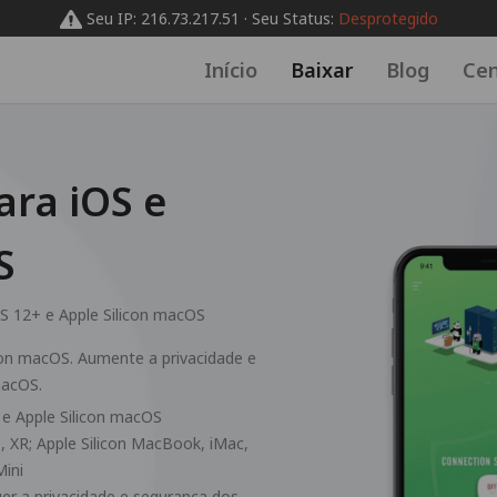
Seu IP: 216.73.217.51 · Seu Status:
Desprotegido
Início
Baixar
Blog
Cen
ra iOS e
S
S 12+ e Apple Silicon macOS
icon macOS. Aumente a privacidade e
macOS.
2 e Apple Silicon macOS
S, XR; Apple Silicon MacBook, iMac,
Mini
ger a privacidade e segurança dos