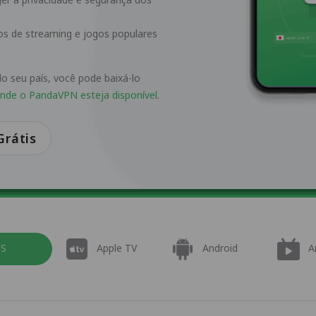
ços de streaming e jogos populares
o seu país, você pode baixá-lo
onde o PandaVPN esteja disponível
.
rátis
OS
Apple TV
Android
A