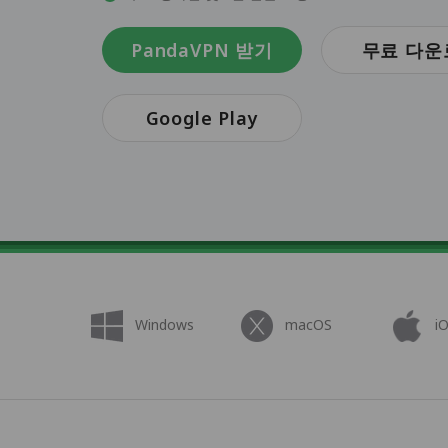
PandaVPN 받기
무료 다운
Google Play
Windows
macOS
i