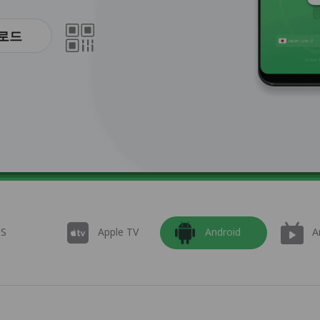
로드
OS
Apple TV
Android
A