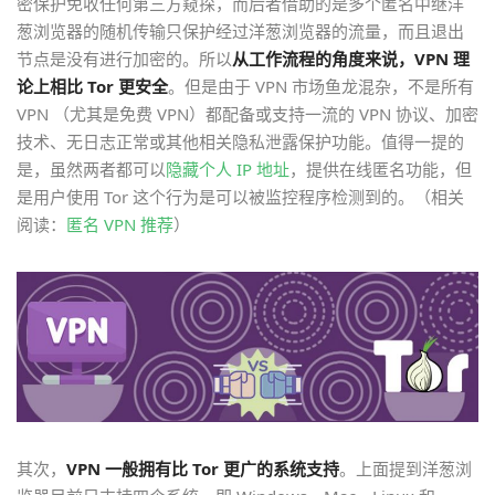
密保护免收任何第三方窥探，而后者借助的是多个匿名中继洋
葱浏览器的随机传输只保护经过洋葱浏览器的流量，而且退出
节点是没有进行加密的。所以
从工作流程的角度来说，VPN 理
论上相比 Tor 更安全
。但是由于 VPN 市场鱼龙混杂，不是所有
VPN （尤其是免费 VPN）都配备或支持一流的 VPN 协议、加密
技术、无日志正常或其他相关隐私泄露保护功能。值得一提的
是，虽然两者都可以
隐藏个人 IP 地址
，提供在线匿名功能，但
是用户使用 Tor 这个行为是可以被监控程序检测到的。（相关
阅读：
匿名 VPN 推荐
）
其次，
VPN 一般拥有比 Tor 更广的系统支持
。上面提到洋葱浏