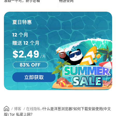
准缺一不可，新手必看
畅游全网
/
博客
/
在线隐私
/
什么是洋葱浏览器?如何下载安装使用(中文
版) Tor 私密上网？