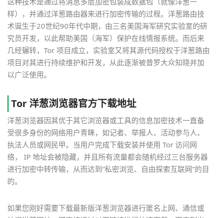
这种技术是通过将消息多层加密包装成数据包（就像洋葱一
样），并通过洋葱路由器来进行加密传输的过程。洋葱路由技
术诞生于20世纪90年代中期，由三名美国海军研究实验室的研
究员开发，以此帮助美国（海军）保护在线情报系统。而后来
几经辗转，Tor 项目成立，实验室又将其源代码授权于洋葱路由
项目对其进行持续维护和开发，从此逐渐被普罗大众知晓并加
以广泛使用。
Tor 洋葱浏览器官方下载地址
洋葱浏览器因其优于其它浏览器或工具的信息加密技术一直备
受很多身份的网络用户青睐，如记者、举报人、活动参与人、
执法人员或网民甲。当用户完成下载安装并使用 Tor 访问网
络， IP 地址会被隐藏，并且所有流量都会随机经过三台服务器
进行加密中转传输，从而达到“私密浏览、自由探索互联网”的目
的。
如果您刚好需要下载最新版洋葱浏览器进行匿名上网、通信或