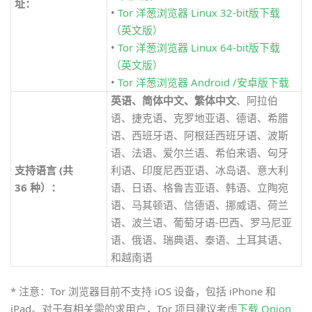
址：
•
Tor 洋葱浏览器 Linux 32-bit版下载
（英文版）
•
Tor 洋葱浏览器 Linux 64-bit版下载
（英文版）
•
Tor 洋葱浏览器 Android /安卓版下载
英语、简体中文、繁体中文
、阿拉伯
语、捷克语、克罗地亚语、德语、希腊
语、西班牙语、阿根廷西班牙语、波斯
语、法语、爱尔兰语、希伯来语、匈牙
支持
语言 (
共
利语、印度尼西亚语、冰岛语、意大利
36
种）
：
语、日语、格鲁吉亚语、韩语、立陶宛
语、马其顿语、信德语、挪威语、荷兰
语、波兰语、葡萄牙语-巴西、罗马尼亚
语、俄语、瑞典语、泰语、土耳其语、
和越南语
* 注意：Tor 浏览器目前不支持 iOS 设备，包括 iPhone 和
iPad。对于有相关需的求用户，Tor 项目建议考虑
下载 Onion