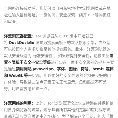
当网络连接成功后，您便可以自由私密地搜索浏览网页或在地
址栏输入目标地址，一键访问，安全探索，绕开 ISP 等的追踪
和审查。
洋葱浏览器配置
：Tor 浏览器从 6.0.6 版本开始就已
将
DuckDuckGo
设置为搜索面板下的默认搜索引擎，当然您
可以按照个人需求切换至其他搜索服务。此外，洋葱浏览器的
默认安全级别为“标准安全性”，如果想提升安全性，请移步至
设
置->隐私于安全->安全等级
进行勾选。优于安全级别的提升主要
是通过
禁用网站 JavaScript、字体、图标、符号、html5 媒体
和 WebGL 等
来实现，所以更好的安全性必然会损失良好的用
户体验，导致某些站点元素无法正常显示。鱼和熊掌不可兼
得，用户需要悉知这一点。
洋葱网络的利用：
此外，Tor 浏览器理论上仅支持路由并保护使
用自身浏览器的流量，这意味着所有其他浏览器和应用程序流
量都无法收到洋葱路由的“庇护”。为了解决这个问题，扩大洋葱