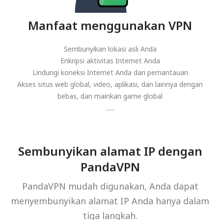
Manfaat menggunakan VPN
Sembunyikan lokasi asli Anda
Enkripsi aktivitas Internet Anda
Lindungi koneksi Internet Anda dari pemantauan
Akses situs web global, video, aplikasi, dan lainnya dengan
bebas, dan mainkan game global
......
Sembunyikan alamat IP dengan
PandaVPN
PandaVPN mudah digunakan, Anda dapat
menyembunyikan alamat IP Anda hanya dalam
tiga langkah.