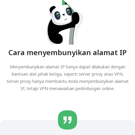
Cara menyembunyikan alamat IP
Menyembunyikan alamat IP hanya dapat dilakukan dengan
bantuan alat pihak ketiga, seperti server proxy atau VPN.
Server proxy hanya membantu Anda menyembunyikan alamat
IP, tetapi VPN menawarkan perlindungan online.