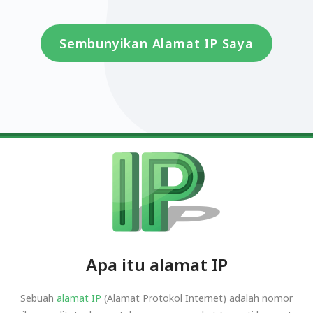
Sembunyikan Alamat IP Saya
Apa itu alamat IP
Sebuah
alamat IP
(Alamat Protokol Internet) adalah nomor