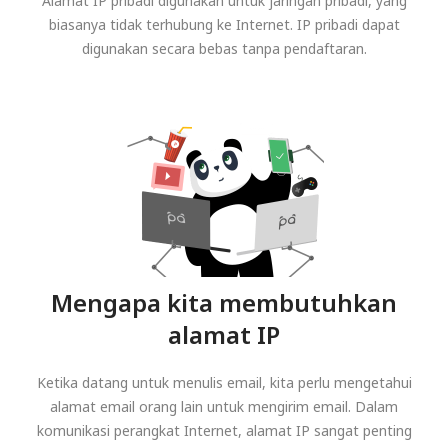
Alamat IP pribadi digunakan untuk jaringan pribadi, yang
biasanya tidak terhubung ke Internet. IP pribadi dapat
digunakan secara bebas tanpa pendaftaran.
Mengapa kita membutuhkan
alamat IP
Ketika datang untuk menulis email, kita perlu mengetahui
alamat email orang lain untuk mengirim email. Dalam
komunikasi perangkat Internet, alamat IP sangat penting