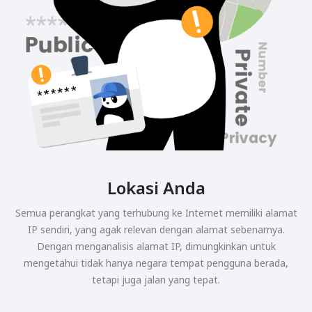
Lokasi Anda
Semua perangkat yang terhubung ke Internet memiliki alamat
IP sendiri, yang agak relevan dengan alamat sebenarnya.
Dengan menganalisis alamat IP, dimungkinkan untuk
mengetahui tidak hanya negara tempat pengguna berada,
tetapi juga jalan yang tepat.