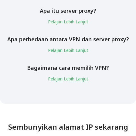
Apa itu server proxy?
Pelajari Lebih Lanjut
Apa perbedaan antara VPN dan server proxy?
Pelajari Lebih Lanjut
Bagaimana cara memilih VPN?
Pelajari Lebih Lanjut
Sembunyikan alamat IP sekarang