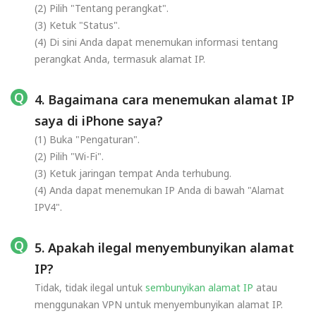
(2) Pilih "Tentang perangkat".
(3) Ketuk "Status".
(4) Di sini Anda dapat menemukan informasi tentang
perangkat Anda, termasuk alamat IP.
4. Bagaimana cara menemukan alamat IP
saya di iPhone saya?
(1) Buka "Pengaturan".
(2) Pilih "Wi-Fi".
(3) Ketuk jaringan tempat Anda terhubung.
(4) Anda dapat menemukan IP Anda di bawah "Alamat
IPV4".
5. Apakah ilegal menyembunyikan alamat
IP?
Tidak, tidak ilegal untuk
sembunyikan alamat IP
atau
menggunakan VPN untuk menyembunyikan alamat IP.