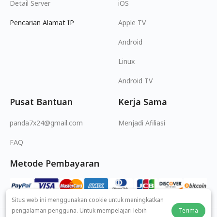
Detail Server
iOS
Pencarian Alamat IP
Apple TV
Android
Linux
Android TV
Pusat Bantuan
Kerja Sama
panda7x24@gmail.com
Menjadi Afiliasi
FAQ
Metode Pembayaran
Situs web ini menggunakan cookie untuk meningkatkan
pengalaman pengguna. Untuk mempelajari lebih
Terima