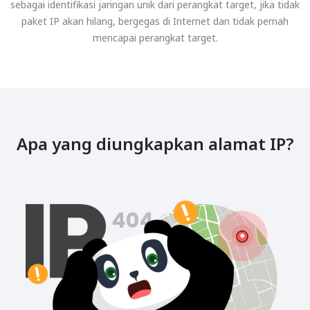
sebagai identifikasi jaringan unik dari perangkat target, jika tidak
paket IP akan hilang, bergegas di Internet dan tidak pernah
mencapai perangkat target.
Apa yang diungkapkan alamat IP?