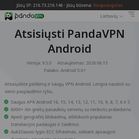
Jūsų IP: 216.73.216.146 · Jūsų būsena:
Neapsaugotas
Lietuvių
Atsisiųsti PandaVPN
Android
Versija: 9.5.0
Atnaujinimas: 2026.06.15
Palaiko:
Android 5.0+
Atsisiųskite patikimą ir saugų VPN Android. Lengva naudoti su
vieno paspaudimo ryšiu.
Saugus APK Android 16, 15, 14, 13, 12, 11, 10, 9, 8, 7, 6 ir 5
6000+ itin greitų pasaulinių serverių su neribotu pralaidumu
Apeiti geografinį blokavimą, atblokuoti populiarias
transliacijos paslaugas ir žaidimus
Aukščiausio lygio ECC šifravimas, siekiant apsaugoti