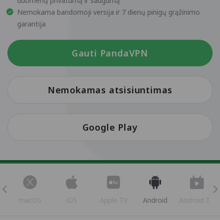
duomenų privatumą ir saugumą
Nemokama bandomoji versija ir 7 dienų pinigų grąžinimo
garantija
Gauti PandaVPN
Nemokamas atsisiuntimas
Google Play
s
macOS
iOS
Apple TV
Android
Android TV