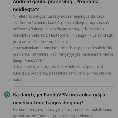
Android gaunu pranešimą „Programa
neįdiegta“?
1. Telefono saugos nustatymuose neįjungus skirtuko
„Nežinomi šaltiniai“, kad būtų leista įdiegti programas iš
nežinomų šaltinių, sukels šią problemą, atlikite toliau
nurodytus veiksmus: Nustatymai => Sauga => Leisti įdiegti
programas iš nežinomų šaltinių.
2. Nepakankama įrenginio atmintis taip pat gali sukelti šią
problemą, įsitikinkite, kad įrenginyje yra pakankamai vietos
įdiegti PandaVPN.
3. PandaVPN, atsisiųstas iš kito šaltinio, taip pat gali
sukelti šią problemą, pašalinkite seną versiją ir vėl įdiekite
naują.
Ką daryti, jei PandaVPN nutraukia ryšį ir
neveikia fone baigus diegimą?
Kai kurių įrenginių numatytoji programos akumuliatoriaus
optimizavimo funkcija gali sukelti šią problemą.