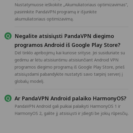
Nustatymuose ieškokite „Akumuliatoriaus optimizavimas“,
pasirinkite PandaVPN programą ir išjunkite
akumuliatoriaus optimizavimą.
Negalite atsisiųsti PandaVPN diegimo
programos Android iš Google Play Store?
Dėl tinklo apribojimų kai kuriose srityse. Jei susiduriate su
gedimu ar lėtu atsisiuntimu atsisiunčiant Android VPN
programos diegimo programą iš Google Play Store, prieš
atsisiųsdami pabandykite nustatyti savo tarpinį serverį į
globalų modelį.
Ar PandaVPN Android palaiko HarmonyOS?
PandaVPN Android gali puikiai palaikyti HarmonyOS 1 ir
HarmonyOS 2, galite jį atsisiųsti ir įdiegti be jokių rūpesčių.