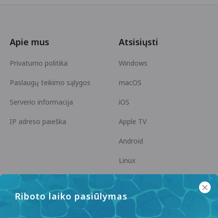
Apie mus
Atsisiųsti
Privatumo politika
Windows
Paslaugų teikimo sąlygos
macOS
Serverio informacija
iOS
IP adreso paieška
Apple TV
Android
Linux
Android TV
Riboto laiko pasiūlymas
Pagalbos centras
Bendradarbiavimas