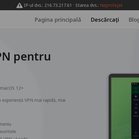
IP-ul dvs.: 216.73.217.61 · Starea dvs.:
Neprotejat
Pagina principală
Descărcați
Blo
PN pentru
macOS 12+
 experiență VPN mai rapidă, mai
 meniu
avoritele
acă VPN-ul cade