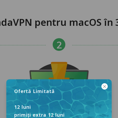
andaVPN pentru macOS în 3
Ofertă Limitată
12 luni
primiți extra 12 luni