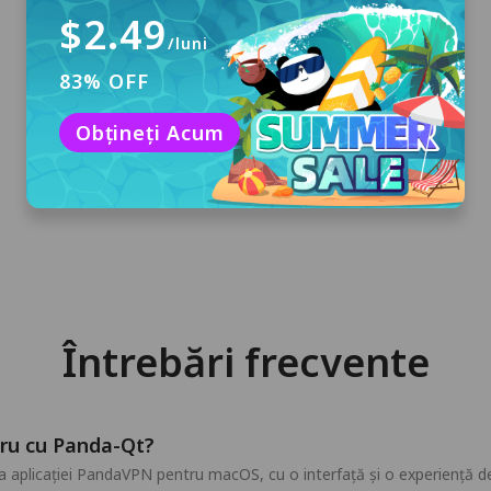
$2.49
/luni
83% OFF
Descărcați și instalați
Faceți clic pe "Descărcare gratuită" pentru a
Obțineți Acum
descărca PandaVPN pentru macOS și
instalați-l pe computer.
Întrebări frecvente
cru cu Panda-Qt?
 aplicației PandaVPN pentru macOS, cu o interfață și o experiență d