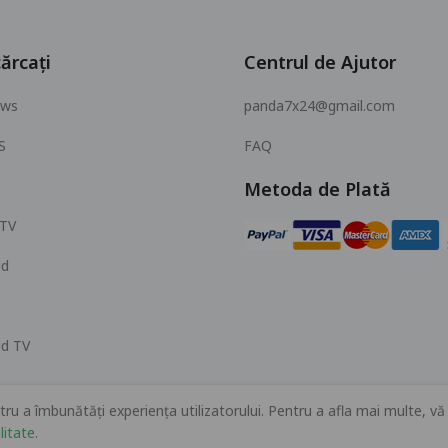
ărcați
Centrul de Ajutor
ows
panda7x24@gmail.com
S
FAQ
Metoda de Plată
 TV
id
id TV
tru a îmbunătăți experiența utilizatorului. Pentru a afla mai multe, v
© 2026 MOPUBI LIMITED. All rights reserved.
litate
.