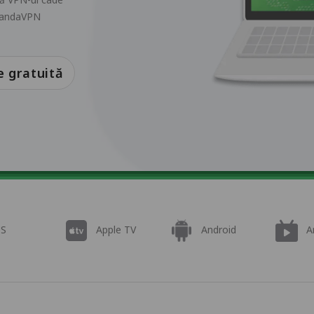
e PandaVPN
e gratuită
OS
Apple TV
Android
A