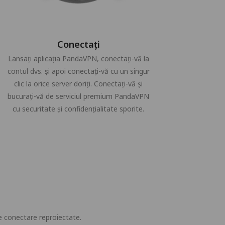
Conectați
Lansați aplicația PandaVPN, conectați-vă la
contul dvs. și apoi conectați-vă cu un singur
clic la orice server doriți. Conectați-vă și
bucurați-vă de serviciul premium PandaVPN
cu securitate și confidențialitate sporite.
e conectare reproiectate.