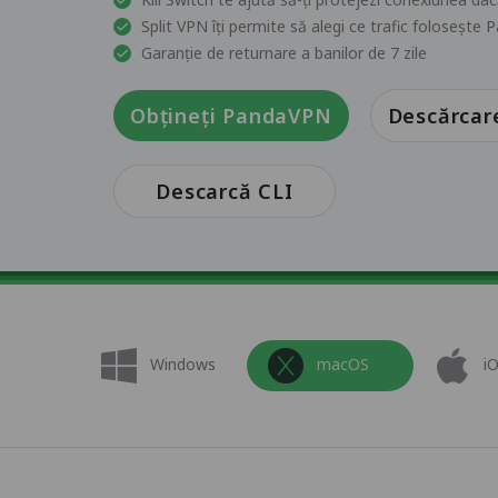
Split VPN îți permite să alegi ce trafic foloseșt
Garanție de returnare a banilor de 7 zile
Obțineți PandaVPN
Descărcar
Descarcă CLI
Windows
macOS
i