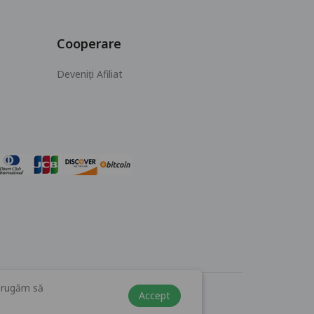
Cooperare
Deveniți Afiliat
ă rugăm să
Accept