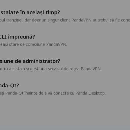
stalate în același timp?
pul tranziției, dar doar un singur client PandaVPN ar trebui să fie co
 CLI împreună?
eeași stare de conexiune PandaVPN.
siune de administrator?
ru a instala și gestiona serviciul de rețea PandaVPN.
anda-Qt?
ți Panda-Qt înainte de a vă conecta cu Panda Desktop.