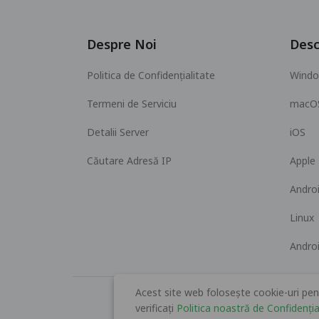
Despre Noi
Desc
Politica de Confidențialitate
Wind
Termeni de Serviciu
macO
Detalii Server
iOS
Căutare Adresă IP
Apple
Andro
Linux
Andro
Acest site web folosește cookie-uri pen
verificați
Politica noastră de Confidenția