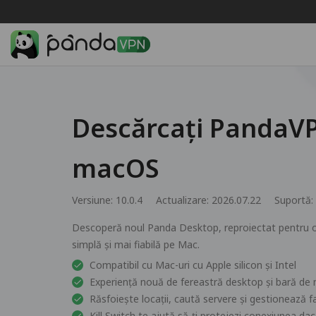
Descărcați PandaV
macOS
Versiune: 10.0.4
Actualizare: 2026.07.22
Suportă:
Descoperă noul Panda Desktop, reproiectat pentru o
simplă și mai fiabilă pe Mac.
Compatibil cu Mac-uri cu Apple silicon și Intel
Experiență nouă de fereastră desktop și bară de
Răsfoiește locații, caută servere și gestionează f
Kill Switch te ajută să-ți protejezi conexiunea d