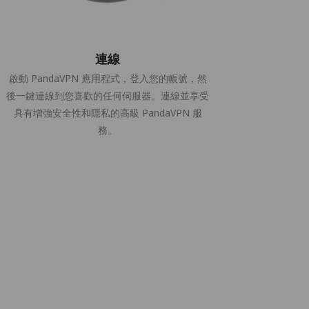
連線
啟動 PandaVPN 應用程式，登入您的帳號，然
後一鍵連線到您喜歡的任何伺服器。連線並享受
具有增強安全性和隱私的高級 PandaVPN 服
務。