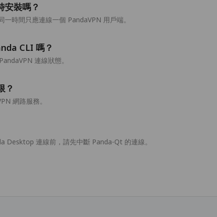
以同時安裝嗎？
時間只應連線一個 PandaVPN 用戶端。
nda CLI 嗎？
個 PandaVPN 連線狀態。
權限？
VPN 網路服務。
 Desktop 連線前，請先中斷 Panda-Qt 的連線。