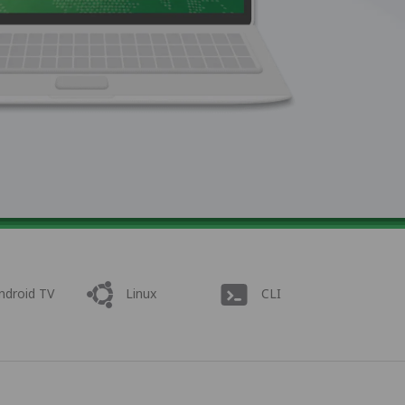
ndroid TV
Linux
CLI