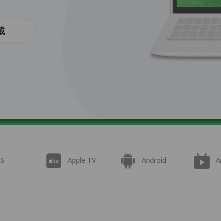
載
OS
Apple TV
Android
A