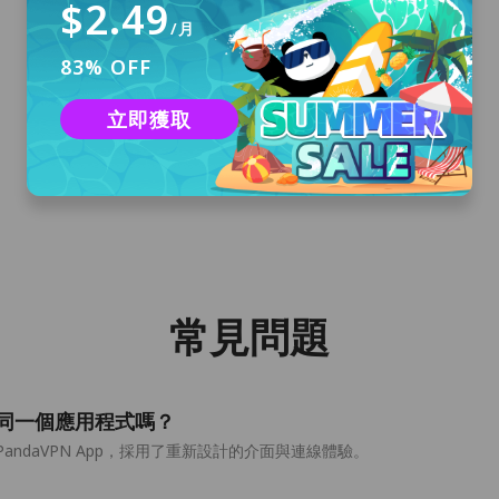
$2.49
/月
83% OFF
下載並安裝
立即獲取
點擊「免費下載」以下載適用於 macOS 的
PandaVPN 並安裝到您的電腦上。
常見問題
-Qt 是同一個應用程式嗎？
S 版 PandaVPN App，採用了重新設計的介面與連線體驗。