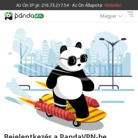
Az Ön IP-je: 216.73.217.54 · Az Ön Állapota:
Védtelen
Magyar
Bejelentkezés a PandaVPN-be