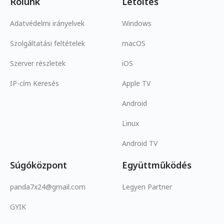
Rólunk
Letöltés
Adatvédelmi irányelvek
Windows
Szolgáltatási feltételek
macOS
Szerver részletek
iOS
IP-cím Keresés
Apple TV
Android
Linux
Android TV
Súgóközpont
Együttműködés
panda7x24@gmail.com
Legyen Partner
GYIK