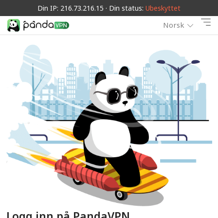
Din IP: 216.73.216.15 · Din status:
Ubeskyttet
Norsk
Logg inn på PandaVPN