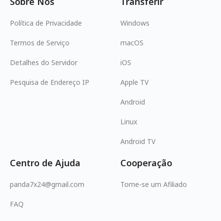
Sobre Nós
Transferir
Política de Privacidade
Windows
Termos de Serviço
macOS
Detalhes do Servidor
iOS
Pesquisa de Endereço IP
Apple TV
Android
Linux
Android TV
Centro de Ajuda
Cooperação
panda7x24@gmail.com
Torne-se um Afiliado
FAQ