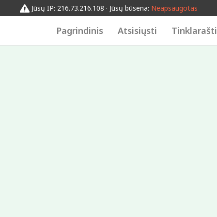
Jūsų IP: 216.73.216.108 · Jūsų būsena:
Neapsaugotas
Pagrindinis
Atsisiųsti
Tinklarašt