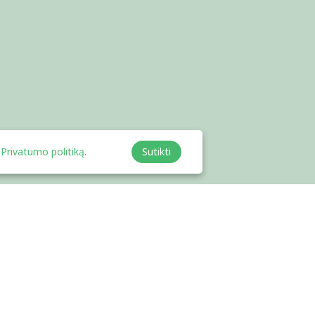
Privatumo politiką
.
Sutikti
Bendradarbiavimas