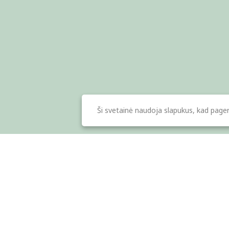
Ši svetainė naudoja slapukus, kad pager
Apie mus
Atsis