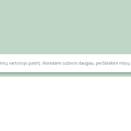
intų vartotojo patirtį. Norėdami sužinoti daugiau, peržiūrėkite mūsų
iųsti
Pagalbos centras